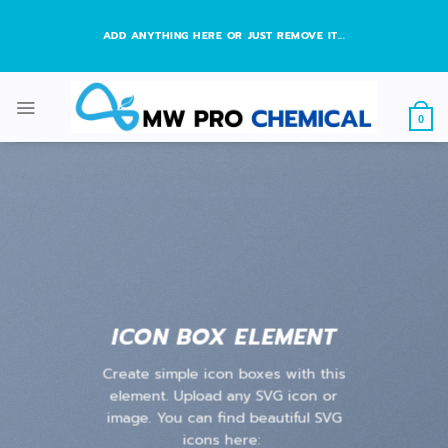
Skip
to
ADD ANYTHING HERE OR JUST REMOVE IT...
content
0
ICON BOX ELEMENT
Create simple icon boxes with this
element. Upload any SVG icon or
image. You can find beautiful SVG
icons here: