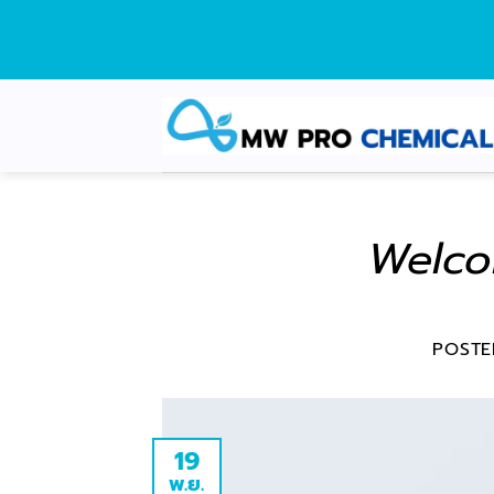
Skip
to
content
Welco
POST
19
พ.ย.