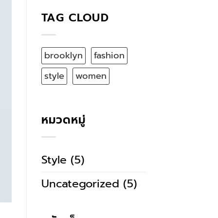
TAG CLOUD
brooklyn
fashion
style
women
หมวดหมู่
Style
(5)
Uncategorized
(5)